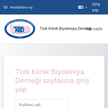
Giriş
:
tkbd@tkbd.org
yap
Ana içeriğe git
Türk Klinik Biyokimya Derneği
Ana sayfa
Türk Klinik Biyokimya
Derneği sayfasına giriş
yap
Kullanıcı adı